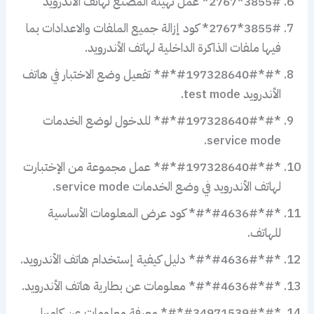
3855#*2767* عمل تهيئة المصنع لهاتف الأندرويد
3855#*2767* كود إزالة جميع الملفات والاعدادات بما
فيها ملفات الذاكرة الداخلية لهاتف الأندرويد.
*#*#197328640#*#* تفعيل وضع الاختبار في هاتف
الأندرويد test mode.
*#*#197328640#*#* للدخول لوضع الخدمات
service mode.
*#*#197328640#*#* عمل مجموعة من الإختبارت
لهاتف الأندرويد في وضع الخدمات service mode.
*#*#4636#*#* كود عرض المعلومات الأساسية
للهاتف.
*#*#4636#*#* دليل كيفية إستخدام هاتف الأندرويد.
*#*#4636#*#* معلومات عن بطارية هاتف الأندرويد.
*#*#34971539#*#* معرفة معلومات عن كاميرا