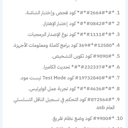
*#*#2664#*#* كود فحص وإختبار الشاشة.
*#*#0842#*#* كود إختبار الإهتزاز.
*#*#1111#*#* كود نوع الإصدار البرمجيات.
*#12580*369# كود برامج كاملة ومعلومات الأجهزة.
*#9090# كود تكوين التشخيص.
*#*#232337#*#* تحديث الكاميرا.
*#*#19732840# كود Test Mode تيست مود.
*#*#4636#*#* كود تجربة عمل الوايرليس.
*#872564# كود التحكم في تسجيل الناقل التسلسلي
العام usb.
*#9900# كود وضع نظام تفريغ.