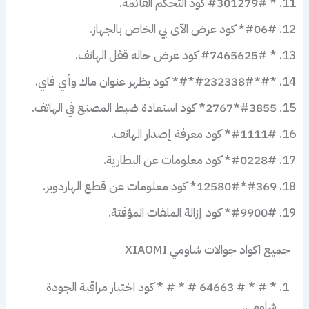
* #301279# كود التحكم القائمة.
#06#* كود عرض الآى بي الخاص بالجهاز.
* #7465625# كود عرض حاله قفل الهاتف.
*#*#232338#*#* كود يظهر عنوان ماك وأي فاي.
#3855*2767* كود استعادة ضبط المصنع في الهاتف.
#1111#* كود معرفة إصدار الهاتف.
#0228#* كود معلومات عن البطارية.
#369*12580#* كود معلومات عن قطع الهاردوير.
#9900#* كود إزالة الملفات المؤقتة.
جميع اكواد جوالات شاومي XIAOMI
* # * # 64663 # * # * كود اختبار مراقبة الجودة
شاومي.