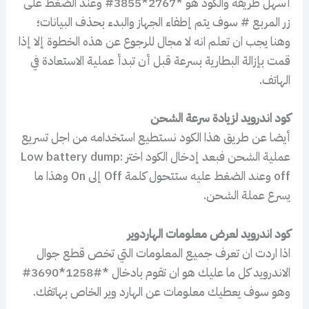
أسهل طريقة والكود هو *2767*3855# وعند الضغط على
زر المربع # سوف يتم إطفاء الجهاز والبدء بحذف البيانات؛
وهنا يجب ان تعلم انه لا مجال للرجوع عن هذه الخطوة إلا إذا
قمت بإزالة البطارية بسرعة قبل أن تبدأ عملية الاستعادة في
الهاتف.
كود اندرويد لزيادة سرعة الشحن
أيضا عن طريق هذا الكود نستطيع استخدامه من اجل تسريع
عملية الشحن فبعد إدخال الكود اختر Low battery dump:
off وعند الضغط عليه ستتحول كلمة Off إلى On وهذا ما
يسرع عملة الشحن.
كود اندرويد لعرض معلومات الهاردوير
اذا اردت ان تعرف جميع المعلومات التي تخص قطع جوال
الاندرويد كل ما عليك هو ان تقوم بادخال *#1258*3690#
وهو سوف يعطيك معلومات عن الهارد وير الخاص بهاتفك.