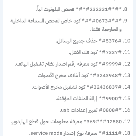
*#*#232331#*#* فحص البلوتوث آلياً.
*#*#0673#*#* كود خاص لفحص السماعة الداخلية
و الخارجية فقط.
#5376#* حذف جميع الرسائل.
#7337#* كود فك القفل.
#9999#* كود معرفه رقم اصدار نظام تشغيل الهاتف.
#3243948#* كود أغلاف مخرج الأصوات.
#32436837#* كود تشغيل مخرج الأصوات.
#9900#* إزالة الملفات المؤقتة.
*#0808# تغيير إعدادات usb.
#12580*369#* معرفة معلومات حول قطع الهاردوير.
#1111#* معرفة نوع إصدار service mode.