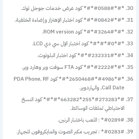
*#*#0588#*#* كود عرض خدمات جوجل توك.
*#*#0842#*#* كود اختبار الإهتزاز وإضاءة الخلفية.
*#*#3264#*#* كود ROM version.
*#*#0*#*#* كود اختبار الإل سي دي LCD.
*#*#232331#*#* كود اختبار البلوتوث.
*#*#2222#*#* كود FTA سوفت وير وهارد وير.
*#*#4986*2650468#*#* كود PDA Phone, RF
Call Date, والهاردوير.
#*#273283*255*663282*#*#* كود النسخ
الاحتياطي لملفات الوسائط.
#0289#* : اللعب باختبار الرنين.
#0283#* : تجريب مكبر الصوت والمايكروفون للجهاز.