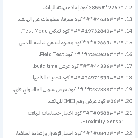
*2767*3855# كود إعادة تهيئة الهاتف.
*#*#4636#*#* كود معرفة معلومات عن الهاتف.
*#*#19732840#*#* كود تمكين Test Mode.
*#*#2663#*#* كود معلومات عن شاشة اللمس.
*#*#7262626#*#* كود Field Test.
*#*#44336#*#* كود عرض build time.
*#*#34971539#*#* كود تحديث الكاميرا.
*#*#232338#*#* كود عرض عنوان الماك واي فاي.
*#06# كود عرض رقم IMEI للهاتف.
*#*#0588#*#* كود اختبار حساسات الهاتف
Proximity Sensor.
*#*#0842#*#* كود اختبار الإهتزاز وإضاءة الخلفية.