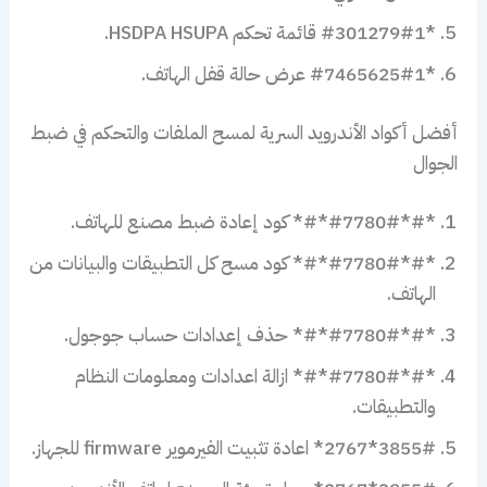
*#301279#1 قائمة تحكم HSDPA HSUPA.
*#7465625#1 عرض حالة قفل الهاتف.
أفضل أكواد الأندرويد السرية لمسح الملفات والتحكم في ضبط
الجوال
*#*#7780#*#* كود إعادة ضبط مصنع للهاتف.
*#*#7780#*#* كود مسح كل التطبيقات والبيانات من
الهاتف.
*#*#7780#*#* حذف إعدادات حساب جوجول.
*#*#7780#*#* ازالة اعدادات ومعلومات النظام
والتطبيقات.
3855#*2767* اعادة تثبيت الفيرموير firmware للجهاز.