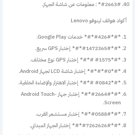
#2663#* : معلومات عن شاشة الجهاز.
أكواد هواتف لينوفو Lenovo
*#*#426#*#* خدمات Google Play.
*#*#1472365#*#* إختبار GPS سريع.
*#*#1575 #*#* إختبار GPS نوع مختلف.
*#*#0*#*#* إختبار شاشة LCD لجهاز Android.
*#*#0842 #*#* إختبار الاهتزاز والإضاءة الخلفية.
*#*#2664#*#* إختبار جهاز Android Touch-
Screen.
*#*#0588#*#* إختبار مستشعر القرب.
*#*#7262626#*#* إختبار الجهاز الميداني.