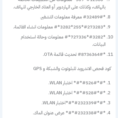
بالهاتف، وكذلك على الهاردوير أو العتاد الخارجي للهاتف.
*#32489# معرفة معلومات التشفير.
*#273283*255*3282*# معلومات انشاء القائمة.
*#3282*727336*# معلومات وحالة استخدام
البيانات.
*#8736364# تحديث قائمة OTA.
كود فحص الاندرويد للبلوتوث والشبكة و GPS
*#*#526#*#* اختبار WLAN.
*#*#528#*#* اختبار WLAN.
*#*#232339#*#*اختبار WLAN.
*#*#232338#*#* عرض عنوان الماك.