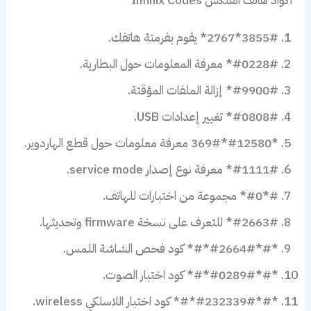
3855#*2767* يقوم بفرمتة هاتفك.
#0228#* معرفة المعلومات حول البطارية.
#9900#* إزالة الملفات المؤقتة.
#0808#* تغيير إعدادات USB.
*#12580*369# معرفة معلومات حول قطع الهاردوير.
#1111#* معرفة نوع إصدار service mode.
#*#0* مجموعة من اختبارات للهاتف.
#2663#* للتعرف على نسخة firmware وتحديثها.
*#*#2664#*#* كود فحص الشاشة اللمس.
*#*#0289#*#* كود اختبار الصوت.
*#*#232339#*#* كود اختبار اللاسلكي wireless.