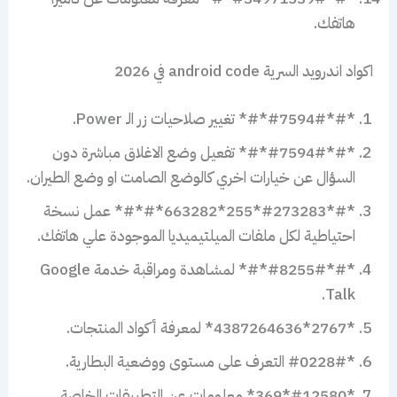
هاتفك.
اكواد اندرويد السرية android code في 2026
*#*#7594#*#* تغيير صلاحيات زر الـ Power.
*#*#7594#*#* تفعيل وضع الاغلاق مباشرة دون
السؤال عن خيارات اخري كالوضع الصامت او وضع الطيران.
*#*#273283*255*663282*#*#* عمل نسخة
احتياطية لكل ملفات الميلتيميديا الموجودة علي هاتفك.
*#*#8255#*#* لمشاهدة ومراقبة خدمة Google
Talk.
*2767*4387264636* لمعرفة أكواد المنتجات.
*#0228# التعرف على مستوى ووضعية البطارية.
*#12580*369* معلومات عن التطبيقات الخاصة