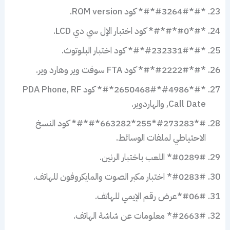
*#*#3264#*#* كود ROM version.
*#*#0*#*#* كود اختبار الإل سي دي LCD.
*#*#232331#*#* كود اختبار البلوتوث.
*#*#2222#*#* كود FTA سوفت وير وهارد وير.
*#*#4986*2650468#*#* كود PDA Phone, RF
Call Date, والهاردوير.
#*#273283*255*663282*#*#* كود النسخ
الاحتياطي لملفات الوسائط.
#0289#* اللعب باختبار الرنين.
#0283#* اختبار مكبر الصوت والمايكروفون للهاتف.
#06#*عرض رقم الإيمي للهاتف.
#2663#* معلومات عن شاشة الهاتف.