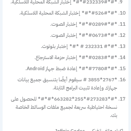
*#*#232339#*#* إختبار الشبكة المحلية اللاسلكية.
*#*#526#*#* إختبار الشبكة المحلية اللاسلكية.
*#*#0289#*#* إختبار الصوت.
*#*#0673#*#* إختبار الصوت.
*#*# 232331 # *#* إختبار بلوتوث.
*#*#0283#*#* إختبار حزمة الاسترجاع.
*#*#7780#*#* إعادة ضبط جهاز Android.
*2767*3855 # سيقوم أيضًا بتنسيق جميع بيانات
جهازك وإعادة تثبيت البرامج الثابتة.
*#*#273283*255*663282*#*#* للحصول على
نسخة احتياطية سريعة لجميع ملفات الوسائط الخاصة
بك.
اكواد هاتف انفنكس Infinix Codes