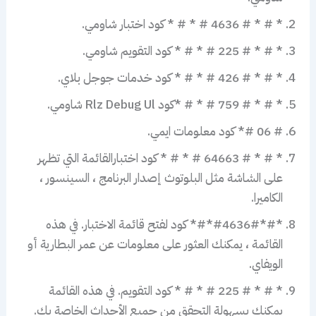
* # * # 4636 # * # * كود اختبار شاومي.
* # * # 225 # * # * كود التقويم شاومي.
* # * # 426 # * # * كود خدمات جوجل بلاي.
* # * # 759 # * # *كود Rlz Debug Ul شاومي.
# 06 #* كود معلومات ايمي.
* # * # 64663 # * # * كود اختبارالقائمة التي تظهر
على الشاشة مثل البلوتوث إصدار البرنامج ، السينسور ،
الكاميرا.
*#*#4636#*#* كود لفتح قائمة الاختبار. في هذه
القائمة ، يمكنك العثور على معلومات عن عمر البطارية أو
الويفاي.
* # * # 225 # * # * كود التقويم. في هذه القائمة
يمكنك بسهولة التحقق من جميع الأحداث الخاصة بك.