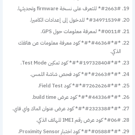
#2663#* للتعرف على نسخة firmware وتحديثها.
#34971539#* للدخول إلى إعدادات الكاميرا.
#0011#* لمعرفة معلومات حول GPS.
*#*#4636#*#* كود معرفة معلومات عن هاتفك
الذكي.
*#*#19732840#*#* كود تمكين Test Mode.
*#*#2663#*#* كود فحص شاشة اللمس.
*#*#7262626#*#* كود Field Test.
*#*#44336#*#* كود عرض build time.
*#*#232338#*#* كود عرض عنوان الماك واي فاي.
#06#* كود عرض رقم IMEI للهاتف الذكي.
*#*#0588#*#* كود اختبار Proximity Sensor.