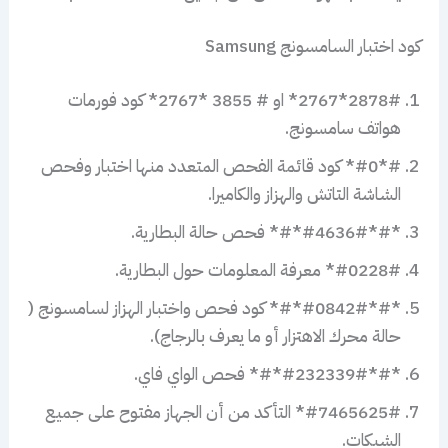
كود اختبار السامسونج Samsung
2878#*2767* او # 3855 *2767* كود فورمات
هواتف سامسونج.
#*#0* كود قائمة الفحص المتعدد منها اختبار وفحص
الشاشة التاتش والهزاز والكاميرا.
*#*#4636#*#* فحص حالة البطارية.
#0228#* معرفة المعلومات حول البطارية.
*#*#0842#*#* كود فحص واختبار الهزاز لسامسونج (
حالة محرك الاهتزار أو ما يعرف بالرجاج).
*#*#232339#*#* فحص الواي فاي.
#7465625#* التأكد من أن الجهاز مفتوح على جميع
الشبكات.