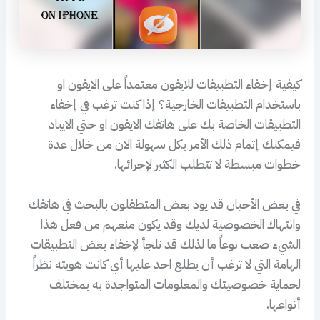
كيفية إخفاء التطبيقات للايفون معتمداً على الايفون او
باستخدام التطبيقات الخارجية؟ إذا كنت ترغب في إخفاء
التطبيقات الخاصة بك على هاتفك الايفون او حتي الايباد
فيمكنك إتمام ذلك الأمر بكل سهولة الان من خلال عدة
خطوات مبسطة لا تتطلب الكثير لإجرائها.
في بعض الأحيان قد يود بعض المتطفلون بالبحث في هاتفك
وانتهاك الخصوصية لديك وقد يكون منعهم من فعل هذا
الشيء صعب نوعاً ما لذلك قد تلجأ لإخفاء بعض التطبيقات
الهامة التي لا ترغب أن يطلع احد عليها أي كانت هويته نظراً
لحماية خصوصيتك والمعلومات المتواجدة به بمختلف
أنواعها.