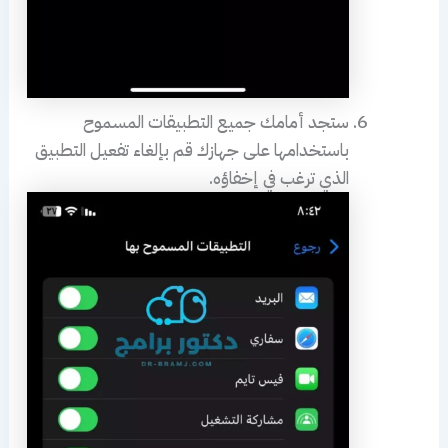
ستجد أمامك جميع التطبيقات المسموح
باستخدامها على جهازك قم بإلغاء تفعيل التطبيق
الذي ترغب في إخفاؤه.