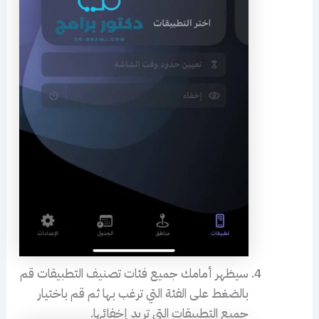
سيظهر أمامك جميع فئات تصنيف التطبيقات قم
بالضغط على الفئة التي ترغب بها ثم قم باختيار
جميع التطبيقات التي تريد إخفائها.