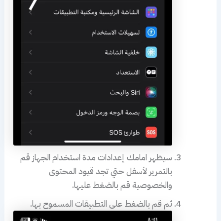
سيظهر امامك إعدادات مدة استخدام الجهاز قم
بالتمرير لأسفل حتي تجد قيود المحتوى
والخصوصية قم بالضغط عليها.
ثم قم بالضغط على التطبيقات المسموح بها.